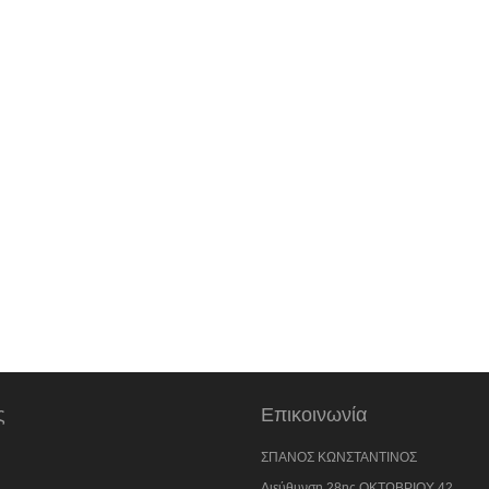
ς
Επικοινωνία
ΣΠΑΝΟΣ ΚΩΝΣΤΑΝΤΙΝΟΣ
Διεύθυνση
28ης ΟΚΤΩΒΡΙΟΥ 42