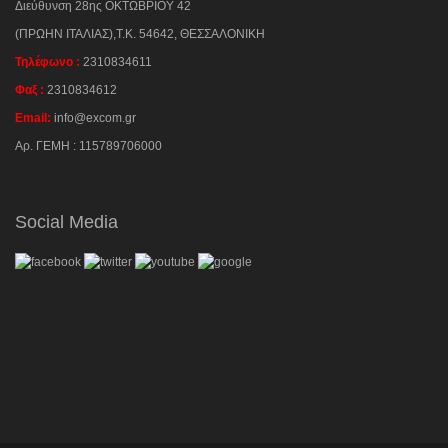
Διεύθυνση
28ης ΟΚΤΩΒΡΙΟΥ 42
(ΠΡΩΗΝ ΙΤΑΛΙΑΣ),Τ.Κ. 54642, ΘΕΣΣΑΛΟΝΙΚΗ
Τηλέφωνο :
2310834611
Φαξ :
2310834612
Email:
info@excom.gr
Αρ. ΓΕΜΗ : 115789706000
Social Media